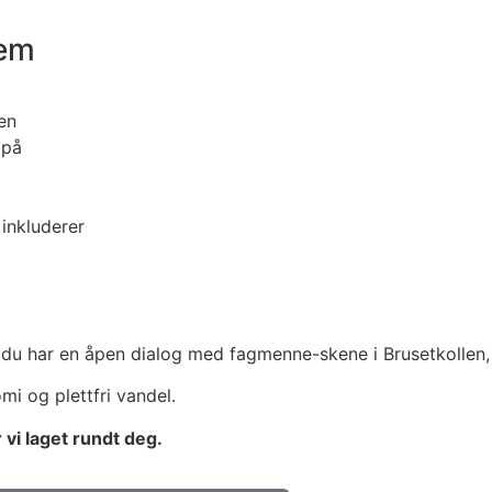
jem
en
 på
 inkluderer
du har en åpen dialog med fagmenne-skene i Brusetkollen, o
i og plettfri vandel.
vi laget rundt deg.