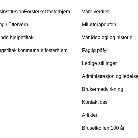
institusjon
Forsterket fosterhjem
Våre verdier
ng / Ettervern
Miljøterapeuten
de hjelpetiltak
Vår ideologi og historie
ngstiltak kommunale fosterhjem
Faglig påfyll
Ledige stillinger
Administrasjon og ledels
Brukermedvirkning
Kontakt oss
Artikler
Brusetkollen 100 år