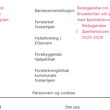
ok
Redegjørelse om
Barnevernsinstitusjon
n
Brusetkollen sitt 
agram
med åpenhetslov
Forsterket
Redegjørelse
fosterhjem
åpenhetsloven
2025-2026
Hybeltrening /
Ettervern
Forebyggende
hjelpetiltak
Forsterkningstiltak
kommunale
fosterhjem
Personvern og cookies
d
Om oss