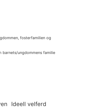
ungdommen, fosterfamilien og
lom barnets/ungdommens familie
ven
Ideell velferd