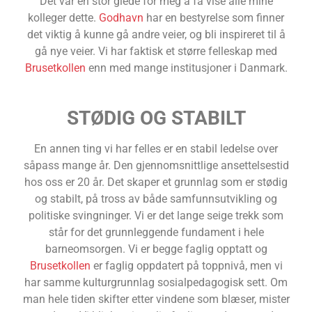
Det var en stor glede for meg å få vise alle mine
kolleger dette.
Godhavn
har en bestyrelse som finner
det viktig å kunne gå andre veier, og bli inspireret til å
gå nye veier. Vi har faktisk et større felleskap med
Brusetkollen
enn med mange institusjoner i Danmark.
STØDIG OG STABILT
En annen ting vi har felles er en stabil ledelse over
såpass mange år. Den gjennomsnittlige ansettelsestid
hos oss er 20 år. Det skaper et grunnlag som er stødig
og stabilt, på tross av både samfunnsutvikling og
politiske svingninger. Vi er det lange seige trekk som
står for det grunnleggende fundament i hele
barneomsorgen. Vi er begge faglig opptatt og
Brusetkollen
er faglig oppdatert på toppnivå, men vi
har samme kulturgrunnlag sosialpedagogisk sett. Om
man hele tiden skifter etter vindene som blæser, mister