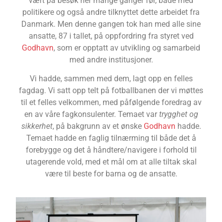
vært på besøk her mange ganger før, både med
politikere og også andre tilknyttet dette arbeidet fra
Danmark. Men denne gangen tok han med alle sine
ansatte, 87 i tallet, på oppfordring fra styret ved
Godhavn
, som er opptatt av utvikling og samarbeid
med andre institusjoner.
Vi hadde, sammen med dem, lagt opp en felles
fagdag. Vi satt opp telt på fotballbanen der vi møttes
til et felles velkommen, med påfølgende foredrag av
en av våre fagkonsulenter. Temaet var
trygghet og
sikkerhet
, på bakgrunn av et ønske
Godhavn
hadde.
Temaet hadde en faglig tilnærming til både det å
forebygge og det å håndtere/navigere i forhold til
utagerende vold, med et mål om at alle tiltak skal
være til beste for barna og de ansatte.