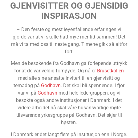
GJENVISITTER OG GJENSIDIG
INSPIRASJON
– Den første og mest iøyenfallende erfaringen vi
gjorde var at vi skulle hatt mye mer tid sammen! Det
må vi ta med oss til neste gang. Timene gikk så altfor
fort.
Men de besøkende fra Godhavn ga forløpende uttrykk
for at de var veldig fornøyde. Og nå er
Brusetkollen
med alle sine ansatte invitert til en gjenvisitt og
temadag på
Godhavn
. Det skal bli spennende. I fjor
var vi på
Godhavn
med hele ledergruppen, og vi
besøkte også andre institusjoner i Danmark. I det
videre arbeidet nå skal våre husansvarlige møte
tilsvarende yrkesgruppe på Godhavn. Det skjer til
høsten.
I Danmark er det langt flere på institusjon enn i Norge.