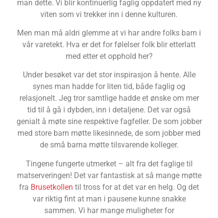
man dette. Vi blir kontinuerlig faglig oppdatert med ny
viten som vi trekker inn i denne kulturen.
Men man må aldri glemme at vi har andre folks barn i
vår varetekt. Hva er det for følelser folk blir etterlatt
med etter et opphold her?
Under besøket var det stor inspirasjon å hente. Alle
synes man hadde for liten tid, både faglig og
relasjonelt. Jeg tror samtlige hadde et ønske om mer
tid til å gå i dybden, inn i detaljene. Det var også
genialt å møte sine respektive fagfeller. De som jobber
med store barn møtte likesinnede, de som jobber med
de små barna møtte tilsvarende kolleger.
Tingene fungerte utmerket – alt fra det faglige til
matserveringen! Det var fantastisk at så mange møtte
fra
Brusetkollen
til tross for at det var en helg. Og det
var riktig fint at man i pausene kunne snakke
sammen. Vi har mange muligheter for