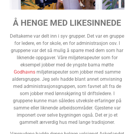
Å HENGE MED LIKESINNEDE
Deltakerne var delt inn i syv grupper. Det var en gruppe
for ledere, en for skole, en for administrasjon osv. I
gruppene var det så mulig å sparre med dem som har
liknende oppgaver. Våre miljøterapeuter som for
eksempel jobber med de yngste barna møtte
Godhavns
miljøterapeuter som jobber med samme
aldersgruppe. Jeg selv hadde blant annet omvisning
med administrasjonsgruppen, som favnet alt fra de
som jobber med lønnskjøring til driftsledere. I
gruppene kunne man således utveksle erfaringer på
samme eller liknende arbeidsområder. Gjestene var
imponert over selve bygningen også. Det er jo et
gammelt ærverdig hus med lange tradisjoner.
Værgudene hadde denne helgen velsignet Askerlandet